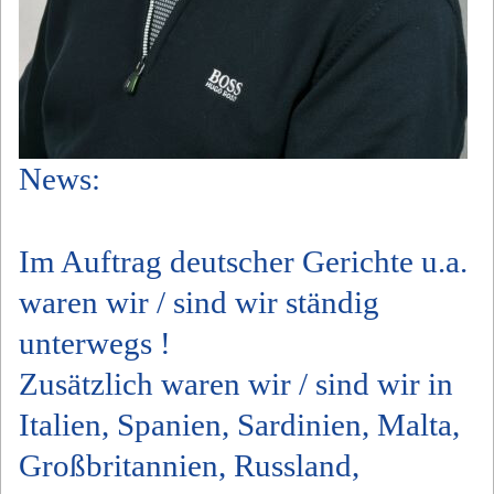
News:
Im Auftrag deutscher Gerichte u.a.
waren wir / sind wir ständig
unterwegs !
Zusätzlich waren wir / sind wir in
Italien, Spanien, Sardinien, Malta,
Großbritannien, Russland,