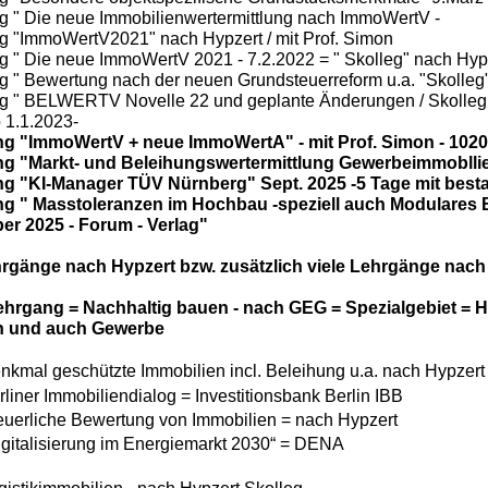
g " Die neue Immobilienwertermittlung nach ImmoWertV -
g "ImmoWertV2021" nach Hypzert / mit Prof. Simon
g " Die neue ImmoWertV 2021 - 7.2.2022 = " Skolleg" nach Hyp
g " Bewertung nach der neuen Grundsteuerreform u.a. "Skolleg
g " BELWERTV Novelle 22 und geplante Änderungen / Skolleg
b 1.1.2023-
g "ImmoWertV + neue ImmoWertA" - mit Prof. Simon - 1020
g "Markt- und Beleihungswertermittlung Gewerbeimmoblli
g "KI-Manager TÜV Nürnberg" Sept. 2025 -5 Tage mit besta
g " Masstoleranzen im Hochbau -speziell auch Modulares B
r 2025 - Forum - Verlag"
hrgänge nach Hypzert bzw. zusätzlich viele Lehrgänge nac
ehrgang = Nachhaltig bauen - nach GEG = Spezialgebiet = 
 und auch Gewerbe
nkmal geschützte Immobilien incl. Beleihung u.a. nach Hypzert 
rliner Immobiliendialog = Investitionsbank Berlin IBB
euerliche Bewertung von Immobilien = nach Hypzert
igitalisierung im Energiemarkt 2030“ = DENA