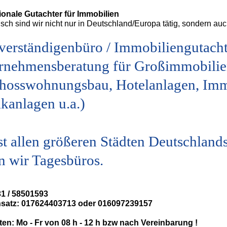
tionale Gutachter für Immobilien
ch sind wir nicht nur in Deutschland/Europa tätig, sondern auc
verständigenbüro / Immobiliengutacht
rnehmensberatung für Großimmobilie
hosswohnungsbau, Hotelanlagen, Immo
kanlagen u.a.)
ast allen größeren Städten Deutschlan
n wir Tagesbüros.
31 / 58501593
satz: 017624403713 oder 016097239157
ten: Mo - Fr von 08 h - 12 h bzw nach Vereinbarung !