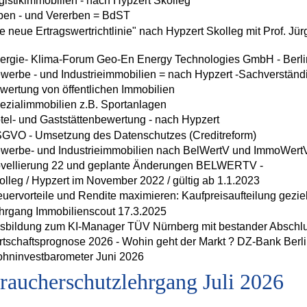
gistikimmobilien - nach Hypzert Skolleg
ben - und Vererben = BdST
ie neue Ertragswertrichtlinie" nach Hypzert Skolleg mit Prof. Jü
ergie- Klima-Forum Geo-En Energy Technologies GmbH - Berli
werbe - und Industrieimmobilien = nach Hypzert -Sachverständ
wertung von öffentlichen Immobilien
ezialimmobilien z.B. Sportanlagen
tel- und Gaststättenbewertung - nach Hypzert
GVO - Umsetzung des Datenschutzes (Creditreform)
werbe- und Industrieimmobilien nach BelWertV und ImmoWert
vellierung 22 und geplante Änderungen BELWERTV -
olleg / Hypzert im November 2022 / gültig ab 1.1.2023
euervorteile und Rendite maximieren: Kaufpreisaufteilung gezie
hrgang Immobilienscout 17.3.2025
sbildung zum KI-Manager TÜV Nürnberg mit bestander Abschl
rtschaftsprognose 2026 - Wohin geht der Markt ? DZ-Bank Berli
hninvestbarometer Juni 2026
raucherschutzlehrgang Juli 2026