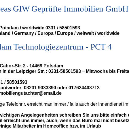
eas GIW Geprüfte Immobilien GmbH
/ Potsdam / worldwide 0331 / 58501593
land / Germany / Europa / Europe / weltweit / worldwide
dam Technologiezentrum - PCT 4
Gabor-Str. 2 - 14469 Potsdam
 in der Leipziger Str. : 0331-58501593 = Mittwochs bis Fre
31 / 58501593
antworter: 03231 9033390 oder 017624403713
mmobiliengutachter@email.de
ge Telefonnr. erreicht man immer / falls auch der Innendienst im
 wichtigen Angelegenheiten schreiben Sie uns bitte einfach e
l erreicht uns immer, auch, wenn das Büro mal nicht besetzt 
einige Mitarbeiter im Homeoffice bzw. im Urlaub