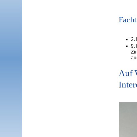
Facht
2.
9.
Zi
au
Auf 
Inter