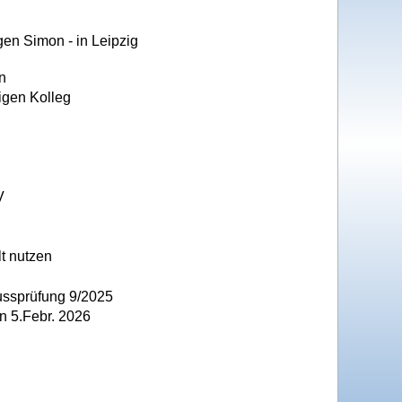
rgen Simon - in Leipzig
n
igen Kolleg
V
lt nutzen
ussprüfung 9/2025
n 5.Febr. 2026