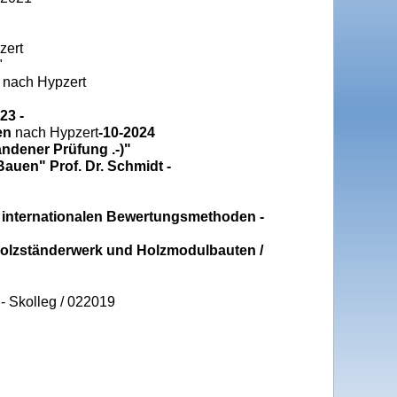
zert
"
 nach Hypzert
23 -
en
nach Hypzert
-10-2024
ndener Prüfung .-)"
auen" Prof. Dr. Schmidt -
h internationalen Bewertungsmethoden -
Holzständerwerk und Holzmodulbauten /
- Skolleg / 022019