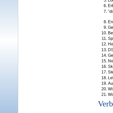
Lo
Er
"d
En
Ge
Be
Sp
Ho
DS
Ge
No
Sk
St
Le
Au
Wi
Wo
Verb