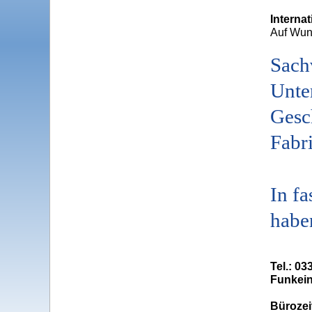
Interna
Auf Wuns
Sach
Unte
Gesc
Fabri
In f
habe
Tel.: 03
Funkein
Bürozei