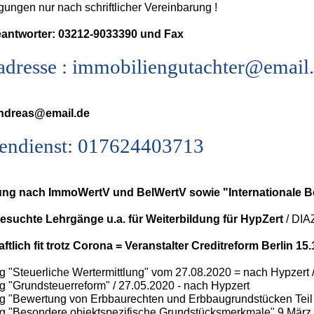
gungen nur nach schriftlicher Vereinbarung !
antworter: 03212-9033390 und Fax
adresse : immobiliengutachter@email
andreas@email.de
endienst: 017624403713
ng nach ImmoWertV und BelWertV sowie "Internationale 
besuchte Lehrgänge u.a. für Weiterbildung für HypZert
/ DIAZ
ftlich fit trotz Corona = Veranstalter Creditreform Berlin 15
 "Steuerliche Wertermittlung" vom 27.08.2020 = nach Hypzert 
 "Grundsteuerreform" / 27.05.2020 - nach Hypzert
g "Bewertung von Erbbaurechten und Erbbaugrundstücken Teil 
g "Besondere objektspezifische Grundstücksmerkmale" 9.März