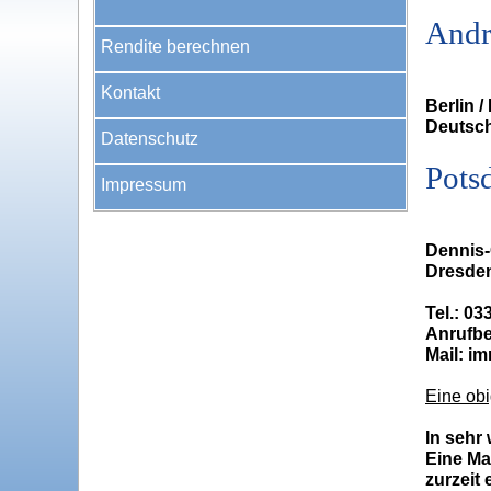
Andr
Rendite berechnen
Kontakt
Berlin 
Deutsch
Datenschutz
Pots
Impressum
Dennis-
Dresden
Tel.: 03
Anrufbe
Mail: i
Eine obi
In sehr
Eine Mai
zurzeit 