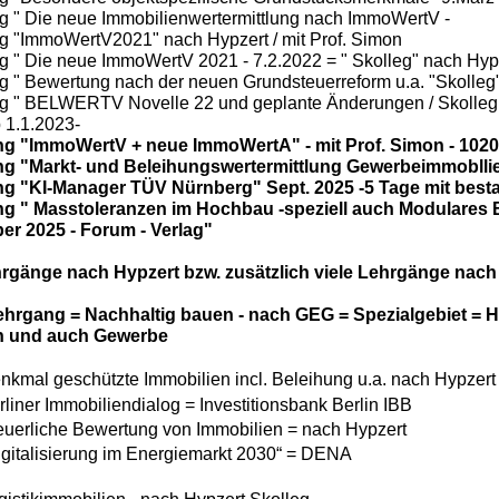
g " Die neue Immobilienwertermittlung nach ImmoWertV -
g "ImmoWertV2021" nach Hypzert / mit Prof. Simon
g " Die neue ImmoWertV 2021 - 7.2.2022 = " Skolleg" nach Hyp
g " Bewertung nach der neuen Grundsteuerreform u.a. "Skolleg
g " BELWERTV Novelle 22 und geplante Änderungen / Skolleg
b 1.1.2023-
g "ImmoWertV + neue ImmoWertA" - mit Prof. Simon - 1020
g "Markt- und Beleihungswertermittlung Gewerbeimmoblli
g "KI-Manager TÜV Nürnberg" Sept. 2025 -5 Tage mit besta
g " Masstoleranzen im Hochbau -speziell auch Modulares B
r 2025 - Forum - Verlag"
hrgänge nach Hypzert bzw. zusätzlich viele Lehrgänge nac
ehrgang = Nachhaltig bauen - nach GEG = Spezialgebiet = 
 und auch Gewerbe
nkmal geschützte Immobilien incl. Beleihung u.a. nach Hypzert 
rliner Immobiliendialog = Investitionsbank Berlin IBB
euerliche Bewertung von Immobilien = nach Hypzert
igitalisierung im Energiemarkt 2030“ = DENA