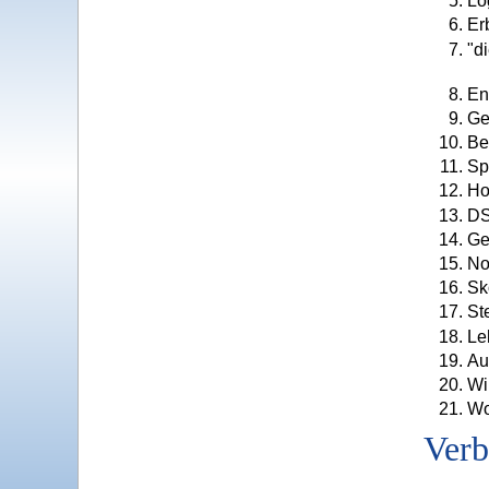
Lo
Er
"d
En
Ge
Be
Sp
Ho
DS
Ge
No
Sk
St
Le
Au
Wi
Wo
Verb