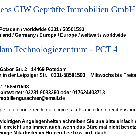
eas GIW Geprüfte Immobilien GmbH
/ Potsdam / worldwide 0331 / 58501593
land / Germany / Europa / Europe / weltweit / worldwide
dam Technologiezentrum - PCT 4
Gabor-Str. 2 - 14469 Potsdam
 in der Leipziger Str. : 0331-58501593 = Mittwochs bis Fre
31 / 58501593
antworter: 03231 9033390 oder 017624403713
mmobiliengutachter@email.de
ge Telefonnr. erreicht man immer / falls auch der Innendienst im
 wichtigen Angelegenheiten schreiben Sie uns bitte einfach e
l erreicht uns immer, auch, wenn das Büro mal nicht besetzt 
einige Mitarbeiter im Homeoffice bzw. im Urlaub