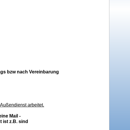
itags bzw nach Vereinbarung
 Außendienst arbeitet.
ine Mail -
ist z.B. sind