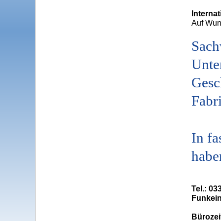
Interna
Auf Wuns
Sach
Unte
Gesc
Fabri
In f
habe
Tel.: 03
Funkein
Bürozei