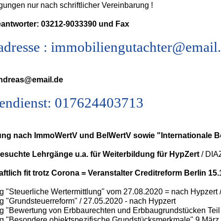
gungen nur nach schriftlicher Vereinbarung !
antworter: 03212-9033390 und Fax
adresse : immobiliengutachter@email
andreas@email.de
endienst: 017624403713
ng nach ImmoWertV und BelWertV sowie "Internationale 
besuchte Lehrgänge u.a. für Weiterbildung für HypZert
/ DIAZ
ftlich fit trotz Corona = Veranstalter Creditreform Berlin 15
 "Steuerliche Wertermittlung" vom 27.08.2020 = nach Hypzert 
 "Grundsteuerreform" / 27.05.2020 - nach Hypzert
g "Bewertung von Erbbaurechten und Erbbaugrundstücken Teil 
g "Besondere objektspezifische Grundstücksmerkmale" 9.März