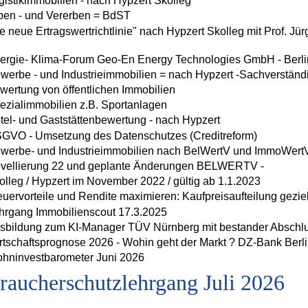
gistikimmobilien - nach Hypzert Skolleg
ben - und Vererben = BdST
ie neue Ertragswertrichtlinie" nach Hypzert Skolleg mit Prof. Jü
ergie- Klima-Forum Geo-En Energy Technologies GmbH - Berli
werbe - und Industrieimmobilien = nach Hypzert -Sachverständ
wertung von öffentlichen Immobilien
ezialimmobilien z.B. Sportanlagen
tel- und Gaststättenbewertung - nach Hypzert
GVO - Umsetzung des Datenschutzes (Creditreform)
werbe- und Industrieimmobilien nach BelWertV und ImmoWert
vellierung 22 und geplante Änderungen BELWERTV -
olleg / Hypzert im November 2022 / gültig ab 1.1.2023
euervorteile und Rendite maximieren: Kaufpreisaufteilung gezie
hrgang Immobilienscout 17.3.2025
sbildung zum KI-Manager TÜV Nürnberg mit bestander Abschl
rtschaftsprognose 2026 - Wohin geht der Markt ? DZ-Bank Berli
hninvestbarometer Juni 2026
raucherschutzlehrgang Juli 2026