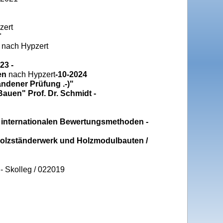
zert
"
 nach Hypzert
23 -
en
nach Hypzert
-10-2024
ndener Prüfung .-)"
auen" Prof. Dr. Schmidt -
h internationalen Bewertungsmethoden -
Holzständerwerk und Holzmodulbauten /
- Skolleg / 022019