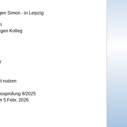
rgen Simon - in Leipzig
n
igen Kolleg
V
lt nutzen
ussprüfung 9/2025
n 5.Febr. 2026