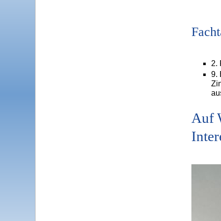
Facht
2.
9.
Zi
au
Auf 
Inter