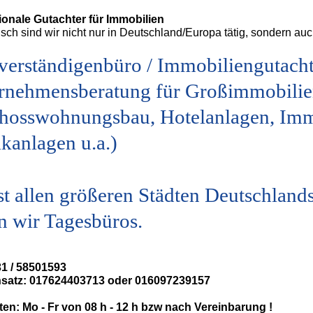
tionale Gutachter für Immobilien
ch sind wir nicht nur in Deutschland/Europa tätig, sondern auc
verständigenbüro / Immobiliengutacht
rnehmensberatung für Großimmobilie
hosswohnungsbau, Hotelanlagen, Immo
kanlagen u.a.)
ast allen größeren Städten Deutschlan
n wir Tagesbüros.
31 / 58501593
satz: 017624403713 oder 016097239157
ten: Mo - Fr von 08 h - 12 h bzw nach Vereinbarung !