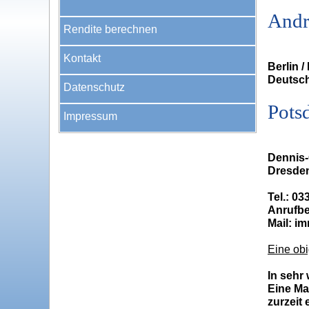
Andr
Rendite berechnen
Kontakt
Berlin 
Deutsch
Datenschutz
Pots
Impressum
Dennis-
Dresden
Tel.: 03
Anrufbe
Mail: i
Eine obi
In sehr
Eine Mai
zurzeit 