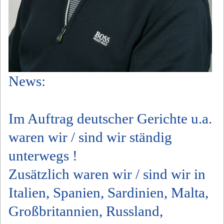
News:
Im Auftrag deutscher Gerichte u.a.
waren wir / sind wir ständig
unterwegs !
Zusätzlich waren wir / sind wir in
Italien, Spanien, Sardinien, Malta,
Großbritannien, Russland,