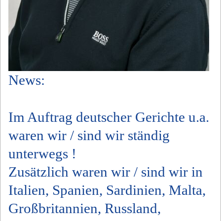
News:
Im Auftrag deutscher Gerichte u.a.
waren wir / sind wir ständig
unterwegs !
Zusätzlich waren wir / sind wir in
Italien, Spanien, Sardinien, Malta,
Großbritannien, Russland,