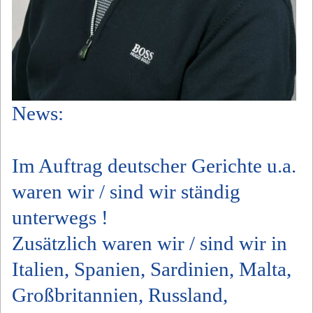
News:
Im Auftrag deutscher Gerichte u.a.
waren wir / sind wir ständig
unterwegs !
Zusätzlich waren wir / sind wir in
Italien, Spanien, Sardinien, Malta,
Großbritannien, Russland,