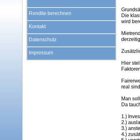
Grundsät
Rendite berechnen
Die klas
wird ber
Kontakt
Mietrend
derzeiti
Datenschutz
Zusätzli
Impressum
Hier ste
Faktore
Fairerw
real sin
Man soll
Da tauch
1.) Inves
2.) ausl
3.) ans
4.) zusä