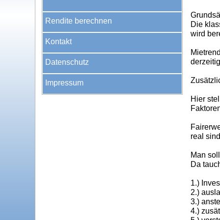
Grundsät
Rendite berechnen
Die klas
wird ber
Kontakt
Mietrend
derzeiti
Datenschutz
Zusätzli
Impressum
Hier ste
Faktore
Fairerw
real sin
Man soll
Da tauch
1.) Inves
2.) ausl
3.) ans
4.) zusä