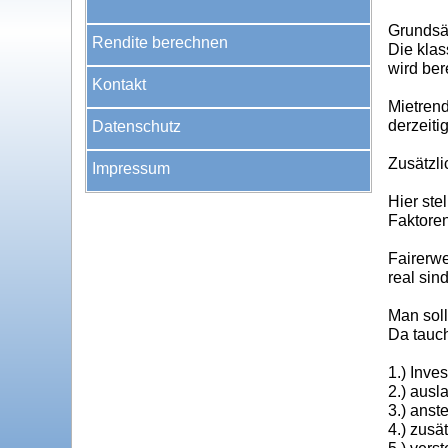
Grundsät
Rendite berechnen
Die klas
wird ber
Kontakt
Mietrend
derzeiti
Datenschutz
Zusätzli
Impressum
Hier ste
Faktore
Fairerw
real sin
Man soll
Da tauch
1.) Inves
2.) ausl
3.) ans
4.) zusä