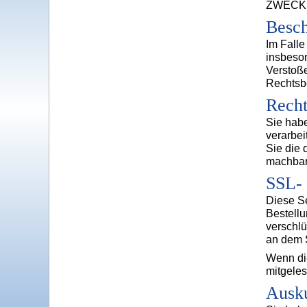
ZWECKE
Besch
Im Falle
insbeson
Verstoße
Rechtsb
Recht
Sie habe
verarbei
Sie die 
machbar 
SSL- 
Diese Se
Bestellu
verschlü
an dem S
Wenn die
mitgele
Ausku