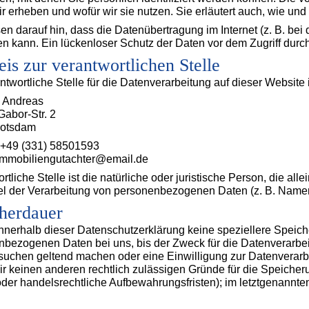
r erheben und wofür wir sie nutzen. Sie erläutert auch, wie u
en darauf hin, dass die Datenübertragung im Internet (z. B. be
n kann. Ein lückenloser Schutz der Daten vor dem Zugriff durch D
is zur verantwortlichen Stelle
ntwortliche Stelle für die Datenverarbeitung auf dieser Website i
 Andreas
abor-Str. 2
Potsdam
: +49 (331) 58501593
 immobiliengutachter@email.de
rtliche Stelle ist die natürliche oder juristische Person, die 
el der Verarbeitung von personenbezogenen Daten (z. B. Namen,
herdauer
nnerhalb dieser Datenschutzerklärung keine speziellere Speich
bezogenen Daten bei uns, bis der Zweck für die Datenverarbeit
uchen geltend machen oder eine Einwilligung zur Datenverarbe
ir keinen anderen rechtlich zulässigen Gründe für die Speich
oder handelsrechtliche Aufbewahrungsfristen); im letztgenannten 