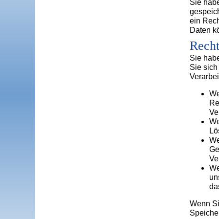
Sie habe
gespeic
ein Rec
Daten k
Recht
Sie hab
Sie sic
Verarbei
We
Re
Ve
We
Lö
We
Ge
Ve
We
un
da
Wenn Sie
Speiche