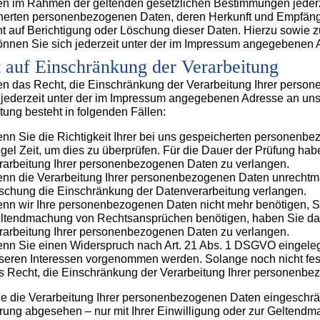
n im Rahmen der geltenden gesetzlichen Bestimmungen jederzei
herten personenbezogenen Daten, deren Herkunft und Empfänge
ht auf Berichtigung oder Löschung dieser Daten. Hierzu sowi
önnen Sie sich jederzeit unter der im Impressum angegebenen
 auf Einschränkung der Verarbeitung
en das Recht, die Einschränkung der Verarbeitung Ihrer perso
h jederzeit unter der im Impressum angegebenen Adresse an un
tung besteht in folgenden Fällen:
nn Sie die Richtigkeit Ihrer bei uns gespeicherten personenbez
gel Zeit, um dies zu überprüfen. Für die Dauer der Prüfung ha
rarbeitung Ihrer personenbezogenen Daten zu verlangen.
nn die Verarbeitung Ihrer personenbezogenen Daten unrechtmä
schung die Einschränkung der Datenverarbeitung verlangen.
nn wir Ihre personenbezogenen Daten nicht mehr benötigen, Si
ltendmachung von Rechtsansprüchen benötigen, haben Sie das 
rarbeitung Ihrer personenbezogenen Daten zu verlangen.
nn Sie einen Widerspruch nach Art. 21 Abs. 1 DSGVO eingele
seren Interessen vorgenommen werden. Solange noch nicht fes
s Recht, die Einschränkung der Verarbeitung Ihrer personenbe
 die Verarbeitung Ihrer personenbezogenen Daten eingeschrän
rung abgesehen – nur mit Ihrer Einwilligung oder zur Geltend