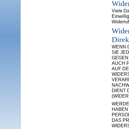
Wider
Viele Da
Einwilli
Widerruf
Wider
Dire
WENN D
SIE JE
GEGEN 
AUCH F
AUF DE
WIDER
VERARB
NACHWE
DIENT
(WIDER
WERDE
HABEN 
PERSO
DAS PR
WIDER