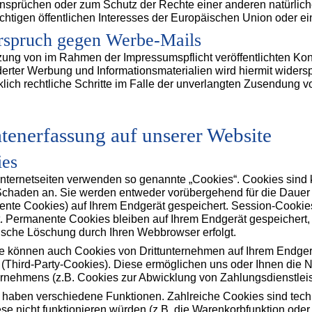
nsprüchen oder zum Schutz der Rechte einer anderen natürlich
chtigen öffentlichen Interesses der Europäischen Union oder ein
rspruch gegen Werbe-Mails
ung von im Rahmen der Impressumspflicht veröffentlichten Kon
erter Werbung und Informationsmaterialien wird hiermit widersp
lich rechtliche Schritte im Falle der unverlangten Zusendung
atenerfassung auf unserer Website
ies
nternetseiten verwenden so genannte „Cookies“. Cookies sind k
chaden an. Sie werden entweder vorübergehend für die Dauer 
ente Cookies) auf Ihrem Endgerät gespeichert. Session-Cooki
. Permanente Cookies bleiben auf Ihrem Endgerät gespeichert, 
ische Löschung durch Ihren Webbrowser erfolgt.
se können auch Cookies von Drittunternehmen auf Ihrem Endger
 (Third-Party-Cookies). Diese ermöglichen uns oder Ihnen die 
ernehmens (z.B. Cookies zur Abwicklung von Zahlungsdienstlei
 haben verschiedene Funktionen. Zahlreiche Cookies sind tech
se nicht funktionieren würden (z.B. die Warenkorbfunktion ode