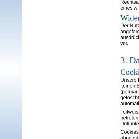
Rechtsa
eines wi
Wide
Der Nutz
angeford
ausdrück
vor.
3. D
Cook
Unsere I
keinen S
(perman
gelöscht
automat
Teilwei
betreten
Drittunt
Cookies
ohne die