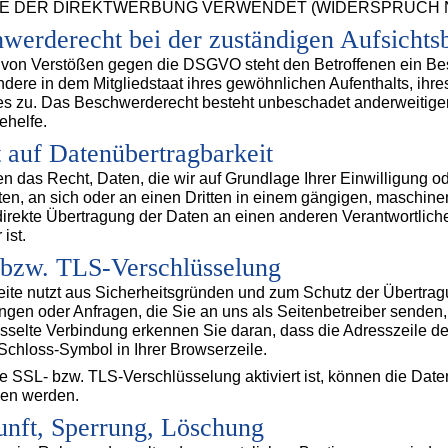
 DER DIREKTWERBUNG VERWENDET (WIDERSPRUCH NAC
werderecht bei der zuständigen Aufsichts
 von Verstößen gegen die DSGVO steht den Betroffenen ein Be
dere in dem Mitgliedstaat ihres gewöhnlichen Aufenthalts, ihr
s zu. Das Beschwerderecht besteht unbeschadet anderweitiger v
ehelfe.
 auf Datenübertragbarkeit
n das Recht, Daten, die wir auf Grundlage Ihrer Einwilligung ode
ten, an sich oder an einen Dritten in einem gängigen, maschin
direkte Übertragung der Daten an einen anderen Verantwortlichen
ist.
bzw. TLS-Verschlüsselung
ite nutzt aus Sicherheitsgründen und zum Schutz der Übertragun
ngen oder Anfragen, die Sie an uns als Seitenbetreiber senden
sselte Verbindung erkennen Sie daran, dass die Adresszeile des 
chloss-Symbol in Ihrer Browserzeile.
 SSL- bzw. TLS-Verschlüsselung aktiviert ist, können die Daten,
sen werden.
nft, Sperrung, Löschung