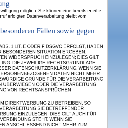
ung
illigung möglich. Sie können eine bereits erteilte
rruf erfolgten Datenverarbeitung bleibt vom
 besonderen Fällen sowie gegen
S. 1 LIT. E ODER F DSGVO ERFOLGT, HABEN
RER BESONDEREN SITUATION ERGEBEN,
N WIDERSPRUCH EINZULEGEN; DIES GILT
LING. DIE JEWEILIGE RECHTSGRUNDLAGE,
IESER DATENSCHUTZERKLÄRUNG. WENN SIE
 PERSONENBEZOGENEN DATEN NICHT MEHR
TZWÜRDIGE GRÜNDE FÜR DIE VERARBEITUNG
EN ÜBERWIEGEN ODER DIE VERARBEITUNG
GUNG VON RECHTSANSPRÜCHEN
M DIREKTWERBUNG ZU BETREIBEN, SO
E VERARBEITUNG SIE BETREFFENDER
UNG EINZULEGEN; DIES GILT AUCH FÜR
 VERBINDUNG STEHT. WENN SIE
N ANSCHLIESSEND NICHT MEHR ZUM