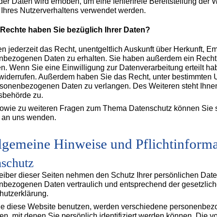
 der Daten wird erhoben, um eine fehlerfreie Bereitstellung de
 Ihres Nutzerverhaltens verwendet werden.
Rechte haben Sie bezüglich Ihrer Daten?
n jederzeit das Recht, unentgeltlich Auskunft über Herkunft, 
nbezogenen Daten zu erhalten. Sie haben außerdem ein Recht,
n. Wenn Sie eine Einwilligung zur Datenverarbeitung erteilt hab
 widerrufen. Außerdem haben Sie das Recht, unter bestimmten
ersonenbezogenen Daten zu verlangen. Des Weiteren steht Ihne
sbehörde zu.
sowie zu weiteren Fragen zum Thema Datenschutz können Sie s
 an uns wenden.
llgemeine Hinweise und Pflichtinform
schutz
eiber dieser Seiten nehmen den Schutz Ihrer persönlichen Date
bezogenen Daten vertraulich und entsprechend der gesetzlich
hutzerklärung.
e diese Website benutzen, werden verschiedene personenbe
en, mit denen Sie persönlich identifiziert werden können. Die v