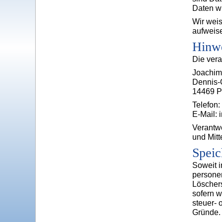
Daten wi
Wir weis
aufweise
Hinwe
Die vera
Joachim
Dennis-G
14469 
Telefon
E-Mail:
Verantwo
und Mitt
Speic
Soweit i
personen
Löschers
sofern w
steuer- 
Gründe.