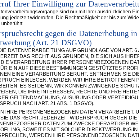
ruf Ihrer Einwilligung zur Datenverarbeit
tenverarbeitungsvorgänge sind nur mit Ihrer ausdrücklichen Einw
gung jederzeit widerrufen. Die Rechtmäßigkeit der bis zum Wide
 unberührt.
spruchsrecht gegen die Datenerhebung in
ktwerbung (Art. 21 DSGVO)
IE DATENVERARBEITUNG AUF GRUNDLAGE VON ART. 6 AB
DERZEIT DAS RECHT, AUS GRÜNDEN, DIE SICH AUS IH
DIE VERARBEITUNG IHRER PERSONENBEZOGENEN DATE
ÜR EIN AUF DIESE BESTIMMUNGEN GESTÜTZTES PROFI
NEN EINE VERARBEITUNG BERUHT, ENTNEHMEN SIE D
SPRUCH EINLEGEN, WERDEN WIR IHRE BETROFFENEN
EITEN, ES SEI DENN, WIR KÖNNEN ZWINGENDE SCHU
ISEN, DIE IHRE INTERESSEN, RECHTE UND FREIHEIT
 DER GELTENDMACHUNG, AUSÜBUNG ODER VERTEIDI
SPRUCH NACH ART. 21 ABS. 1 DSGVO).
N IHRE PERSONENBEZOGENEN DATEN VERARBEITET, U
SIE DAS RECHT, JEDERZEIT WIDERSPRUCH GEGEN DI
NENBEZOGENER DATEN ZUM ZWECKE DERARTIGER WERB
OFILING, SOWEIT ES MIT SOLCHER DIREKTWERBUNG IN
SPRECHEN, WERDEN IHRE PERSONENBEZOGENEN DATE