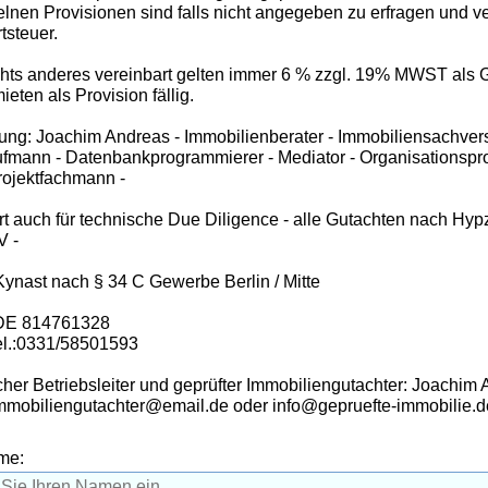
elnen Provisionen sind falls nicht angegeben zu erfragen und ve
tsteuer.
ichts anderes vereinbart gelten immer 6 % zzgl. 19% MWST als
eten als Provision fällig.
ung: Joachim Andreas - Immobilienberater - Immobiliensachvers
fmann - Datenbankprogrammierer - Mediator - Organisationspr
rojektfachmann -
iert auch für technische Due Diligence - alle Gutachten nach H
V -
 Kynast nach § 34 C Gewerbe Berlin / Mitte
 DE 814761328
el.:0331/58501593
her Betriebsleiter und geprüfter Immobiliengutachter: Joachim
Immobiliengutachter@email.de oder info@gepruefte-immobilie.d
me: