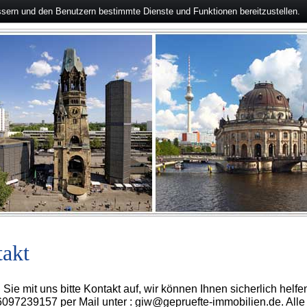
ssern und den Benutzern bestimmte Dienste und Funktionen bereitzustellen.
akt
ie mit uns bitte Kontakt auf, wir können Ihnen sicherlich helf
097239157 per Mail unter : giw@gepruefte-immobilien.de. Alle e