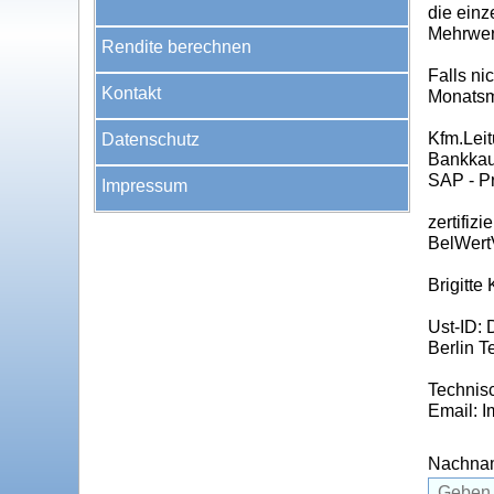
die einz
Mehrwer
Rendite berechnen
Falls n
Kontakt
Monatsmi
Kfm.Leit
Datenschutz
Bankkau
SAP - P
Impressum
zertifiz
BelWert
Brigitte
Ust-ID:
Berlin T
Technisc
Email: 
Nachna