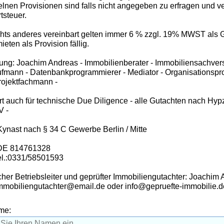
elnen Provisionen sind falls nicht angegeben zu erfragen und ve
tsteuer.
ichts anderes vereinbart gelten immer 6 % zzgl. 19% MWST als
eten als Provision fällig.
ung: Joachim Andreas - Immobilienberater - Immobiliensachvers
fmann - Datenbankprogrammierer - Mediator - Organisationspr
rojektfachmann -
iert auch für technische Due Diligence - alle Gutachten nach H
V -
 Kynast nach § 34 C Gewerbe Berlin / Mitte
 DE 814761328
el.:0331/58501593
her Betriebsleiter und geprüfter Immobiliengutachter: Joachim
Immobiliengutachter@email.de oder info@gepruefte-immobilie.d
me: