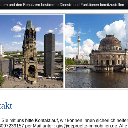
ssern und den Benutzern bestimmte Dienste und Funktionen bereitzustellen.
akt
ie mit uns bitte Kontakt auf, wir können Ihnen sicherlich helf
097239157 per Mail unter : giw@gepruefte-immobilien.de. Alle e