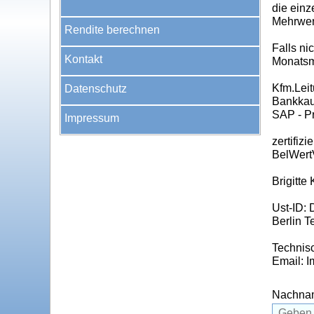
die einz
Mehrwer
Rendite berechnen
Falls n
Kontakt
Monatsmi
Kfm.Leit
Datenschutz
Bankkau
SAP - P
Impressum
zertifiz
BelWert
Brigitte
Ust-ID:
Berlin T
Technisc
Email: 
Nachna