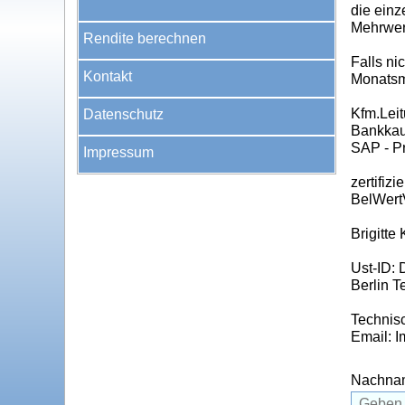
die einz
Mehrwer
Rendite berechnen
Falls n
Kontakt
Monatsmi
Kfm.Leit
Datenschutz
Bankkau
SAP - P
Impressum
zertifiz
BelWert
Brigitte
Ust-ID:
Berlin T
Technisc
Email: 
Nachna