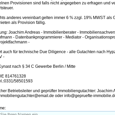
elnen Provisionen sind falls nicht angegeben zu erfragen und ve
tsteuer.
ichts anderes vereinbart gelten immer 6 % zzgl. 19% MWST als
eten als Provision fällig.
ung: Joachim Andreas - Immobilienberater - Immobiliensachvers
fmann - Datenbankprogrammierer - Mediator - Organisationspr
rojektfachmann -
iert auch für technische Due Diligence - alle Gutachten nach H
V -
 Kynast nach § 34 C Gewerbe Berlin / Mitte
 DE 814761328
el.:0331/58501593
her Betriebsleiter und geprüfter Immobiliengutachter: Joachim
Immobiliengutachter@email.de oder info@gepruefte-immobilie.d
me: