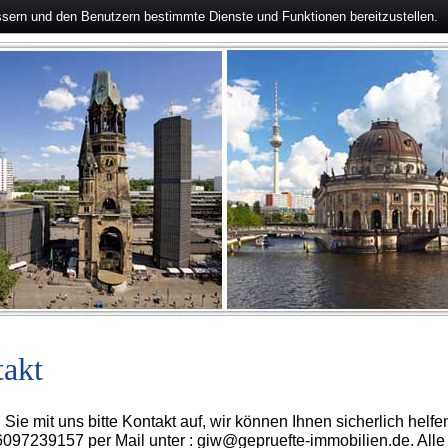
ssern und den Benutzern bestimmte Dienste und Funktionen bereitzustellen.
akt
ie mit uns bitte Kontakt auf, wir können Ihnen sicherlich helf
097239157 per Mail unter : giw@gepruefte-immobilien.de. Alle e