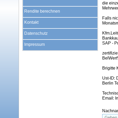
die einz
Mehrwer
Rendite berechnen
Falls n
Kontakt
Monatsmi
Kfm.Leit
Datenschutz
Bankkau
SAP - P
Impressum
zertifiz
BelWert
Brigitte
Ust-ID:
Berlin T
Technisc
Email: 
Nachna