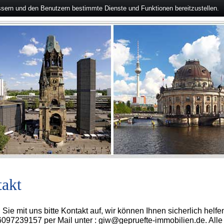
ssern und den Benutzern bestimmte Dienste und Funktionen bereitzustellen.
akt
ie mit uns bitte Kontakt auf, wir können Ihnen sicherlich helf
097239157 per Mail unter : giw@gepruefte-immobilien.de. Alle e