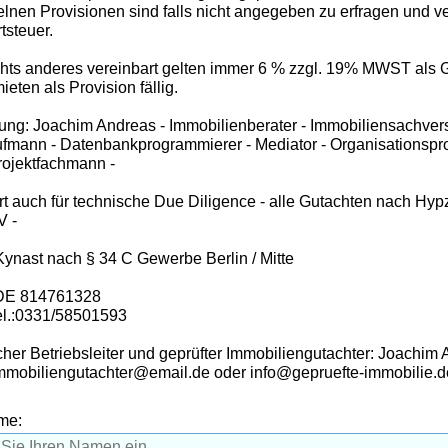
elnen Provisionen sind falls nicht angegeben zu erfragen und ve
tsteuer.
ichts anderes vereinbart gelten immer 6 % zzgl. 19% MWST als
eten als Provision fällig.
ung: Joachim Andreas - Immobilienberater - Immobiliensachvers
fmann - Datenbankprogrammierer - Mediator - Organisationspr
rojektfachmann -
iert auch für technische Due Diligence - alle Gutachten nach H
V -
 Kynast nach § 34 C Gewerbe Berlin / Mitte
 DE 814761328
el.:0331/58501593
her Betriebsleiter und geprüfter Immobiliengutachter: Joachim
Immobiliengutachter@email.de oder info@gepruefte-immobilie.d
me: